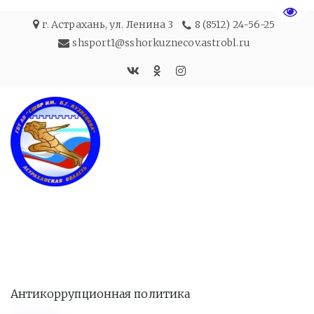
Пере
г. Астрахань
,
ул. Ленина 3
8 (8512) 24-56-25
shsport1@sshorkuznecov.astrobl.ru
Антикоррупционная политика