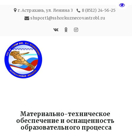
Пере
г. Астрахань
,
ул. Ленина 3
8 (8512) 24-56-25
shsport1@sshorkuznecov.astrobl.ru
Материально-техническое 
обеспечение и оснащенность 
образовательного процесса