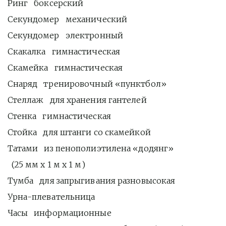
Ринг   боксерский 
Секундомер   механический 
Секундомер   электронный 
Скакалка   гимнастическая 
Скамейка   гимнастическая 
Снаряд   тренировочный «пунктбол»
Стеллаж   для хранения гантелей 
Стенка   гимнастическая 
Стойка   для штанги со скамейкой 
Татами   из пенополиэтилена «додянг»
  (25 мм x 1 м x 1 м)
Тумба   для запрыгивания разновысокая 
Урна-плевательница 
Часы   информационные 