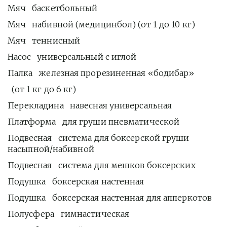
Мяч   баскетбольный 
Мяч   набивной (медицинбол) (от 1 до 10 кг)
Мяч   теннисный
Насос   универсальный с иглой 
Палка   железная прорезиненная «бодибар»
  (от 1 кг до 6 кг)
Перекладина   навесная универсальная 
Платформа   для груши пневматической
Подвесная   система для боксерской груши 
насыпной/набивной
Подвесная   система для мешков боксерских
Подушка   боксерская настенная
Подушка   боксерская настенная для апперкотов
Полусфера   гимнастическая 