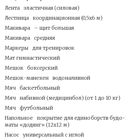
Лента   эластичная (силовая)
Лестница   координационная (0,5х6 м)
Макивара   – щит большая
Макивара   средняя
Маркеры   для тренировок
Мат гимнастический
Мешок   боксерский
Мешок-манекен   водоналивной 
Мяч   баскетбольный
Мяч   набивной (медицинбол) (от 1 до 10 кг)
Мяч   футбольный
Напольное   покрытие для единоборств будо-
маты «додянг» (12х12 м)
Насос   универсальный с иглой