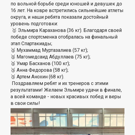
по вольной борьбе среди юношей и девушек до
16 лет. На ковре встретились сильнейшие атлеты
округа, и наши ребята показали достойный
уровень подготовки:
🥇 Эльмира Караханова (36 кг).
Благодаря своей
победе спортсменка отобралась на финальный
этап Спартакиады;
🥈 Мухаммад Муртазалиев (57 кг);
🥈 Магомедсаид Абдуллаев (75 кг);
🥈 Умар Басханов (100 кг);
🥉 Анна Федорова (58 кг);
🥉 Артем Анохин (68 кг).
Поздравляем ребят и их тренеров с этими
результатами! Желаем Эльмире удачи в финале,
а всей команде - новых красивых побед и веры
в свои силы!