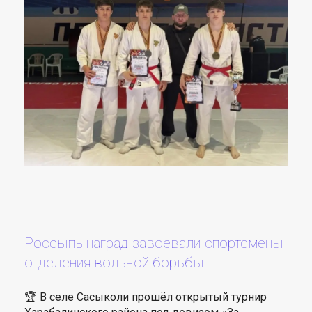
Россыпь наград завоевали спортсмены
отделения вольной борьбы
🏆 В селе Сасыколи прошёл открытый турнир