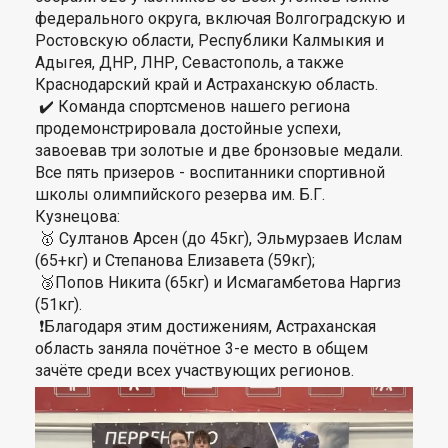
федерального округа, включая Волгоградскую и
Ростовскую области, Республики Калмыкия и
Адыгея, ДНР, ЛНР, Севастополь, а также
Краснодарский край и Астраханскую область.
✔️ Команда спортсменов нашего региона
продемонстрировала достойные успехи,
завоевав три золотые и две бронзовые медали.
Все пять призеров - воспитанники спортивной
школы олимпийского резерва им. Б.Г.
Кузнецова:
🥇 Султанов Арсен (до 45кг), Эльмурзаев Ислам
(65+кг) и Степанова Елизавета (59кг);
🥉Попов Никита (65кг) и Исмагамбетова Наргиз
(51кг).
❗️Благодаря этим достижениям, Астраханская
область заняла почётное 3-е место в общем
зачёте среди всех участвующих регионов.