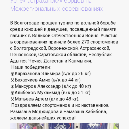
Успех астраханских борцов на
Межрегиональных соревнованиях
В Волгограде прошёл турнир по вольной борьбе
среди юношей и девушек, посвященный памяти
павших в Великой Отечественной Войне. Участие
в соревнованиях приняли более 270 спортсменов
с Волгоградской, Воронежской, Астраханской,
Пензенской, Саратовской областей, Республик
Адыгея, Чечня, Дагестан и Калмыкия.
Наши победители:
🥇Караханова Эльмира (в/к до 36 кг)
🥇Бахарчиев Амир (в/к до 44 кг)
🥇Мансуров Александр (в/к до 48 кг)
🥇Алибеков Мухаммад (в/к до 51 кг)
🥈Матвеев Артем (в/к до 48 кг).
Поздравляем спортсменов и их наставников
Рамазана Меджидова и Рамазана Хабибова,
желаем дальнейших успехов!