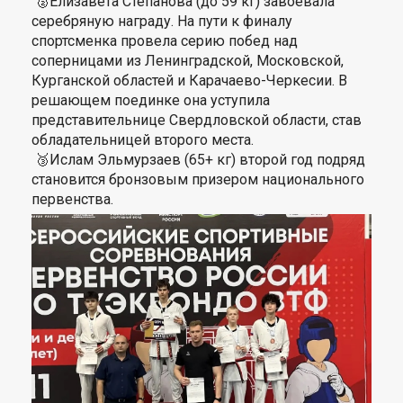
🥈Елизавета Степанова (до 59 кг) завоевала
серебряную награду. На пути к финалу
спортсменка провела серию побед над
соперницами из Ленинградской, Московской,
Курганской областей и Карачаево-Черкесии. В
решающем поединке она уступила
представительнице Свердловской области, став
обладательницей второго места.
🥉Ислам Эльмурзаев (65+ кг) второй год подряд
становится бронзовым призером национального
первенства.