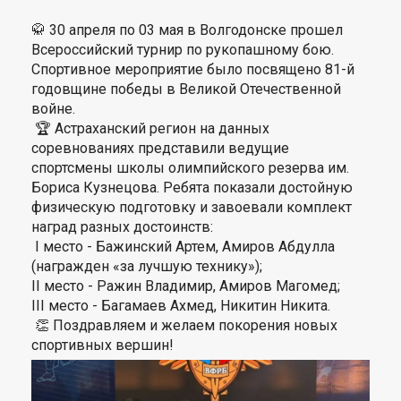
🥋 30 апреля по 03 мая в Волгодонске прошел
Всероссийский турнир по рукопашному бою.
Спортивное мероприятие было посвящено 81-й
годовщине победы в Великой Отечественной
войне.
🏆 Астраханский регион на данных
соревнованиях представили ведущие
спортсмены школы олимпийского резерва им.
Бориса Кузнецова. Ребята показали достойную
физическую подготовку и завоевали комплект
наград разных достоинств:
I место - Бажинский Артем, Амиров Абдулла
(награжден «за лучшую технику»);
II место - Ражин Владимир, Амиров Магомед;
III место - Багамаев Ахмед, Никитин Никита.
👏 Поздравляем и желаем покорения новых
спортивных вершин!