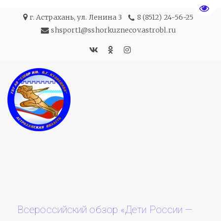
Пере
г. Астрахань
,
ул. Ленина 3
8 (8512) 24-56-25
shsport1@sshorkuznecov.astrobl.ru
Всероссийский обзор «Дети России —