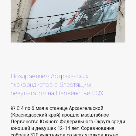
Поздравляем Астраханских
тхэквондистов с блестящим
результатом на Первенстве ЮФО!
🥋 С 4 по 6 мая в станице Архангельской
(Краснодарский край) прошло масштабное
Первенство Южного Федерального Округа среди
юношей и девушек 12-14 лет. Соревнования
собрали 320 участников со всех уголков южно-