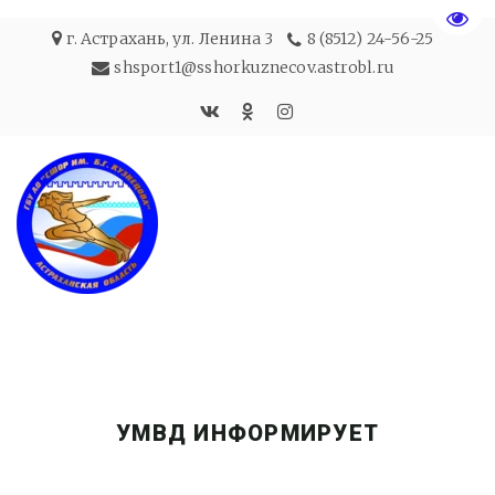
Пере
г. Астрахань
,
ул. Ленина 3
8 (8512) 24-56-25
shsport1@sshorkuznecov.astrobl.ru
УМВД ИНФОРМИРУЕТ