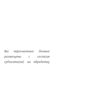
Все персональные данные
размещены с согласия
субъекта(ов) на обработку
персональных данных
Контент является
обязательным к размещению
Информация, содержащаяся в
разделе «Сведения о
документации», однозначно
идентифицируются как
обязательный к размещению