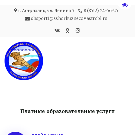
Пере
г. Астрахань
,
ул. Ленина 3
8 (8512) 24-56-25
shsport1@sshorkuznecov.astrobl.ru
Платные образовательные услуги