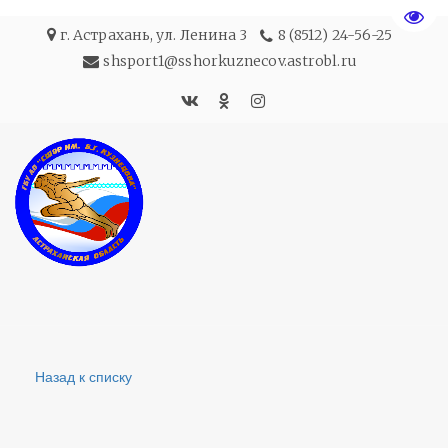
Пере
г. Астрахань
,
ул. Ленина 3
8 (8512) 24-56-25
shsport1@sshorkuznecov.astrobl.ru
Назад к списку