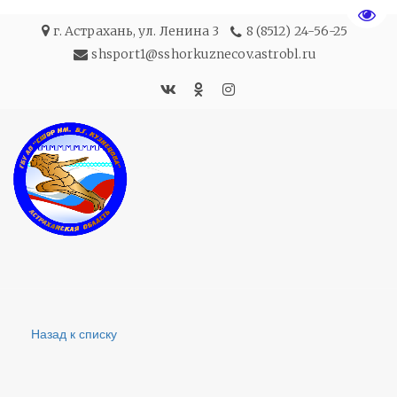
Пере
г. Астрахань
,
ул. Ленина 3
8 (8512) 24-56-25
shsport1@sshorkuznecov.astrobl.ru
Назад к списку