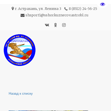
Пере
г. Астрахань
,
ул. Ленина 3
8 (8512) 24-56-25
shsport1@sshorkuznecov.astrobl.ru
Назад к списку