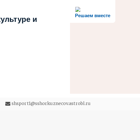
Решаем вместе
ультуре и
5
shsport1@sshorkuznecov.astrobl.ru