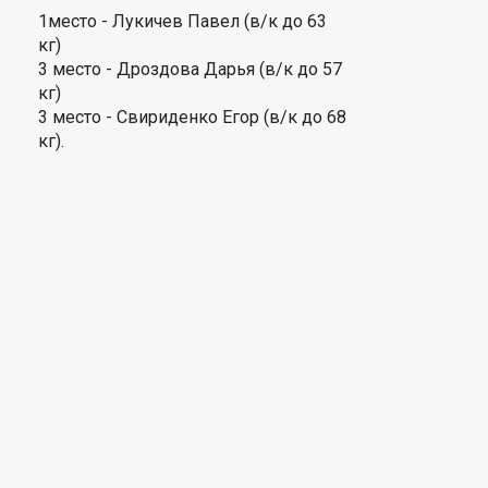
1место - Лукичев Павел (в/к до 63
кг)
3 место - Дроздова Дарья (в/к до 57
кг)
3 место - Свириденко Егор (в/к до 68
кг).