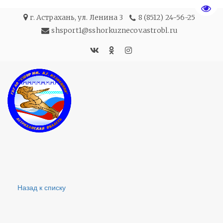
Пере
г. Астрахань
,
ул. Ленина 3
8 (8512) 24-56-25
shsport1@sshorkuznecov.astrobl.ru
Назад к списку