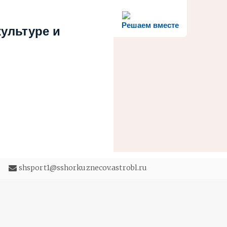
Решаем вместе
ультуре и
5
shsport1@sshorkuznecov.astrobl.ru