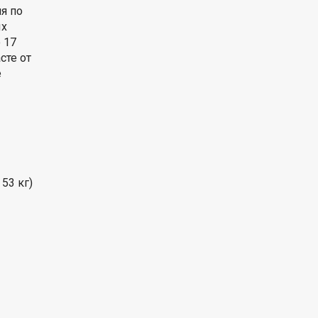
я по
ых
 17
сте от
е
 53 кг)