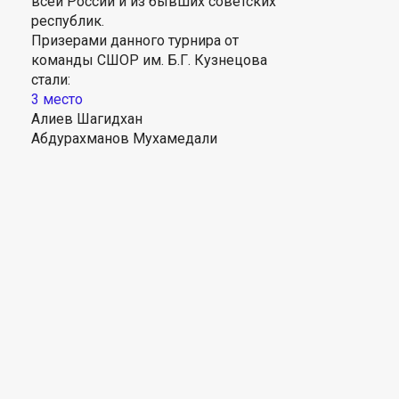
всей России и из бывших советских
республик.
Призерами данного турнира от
команды СШОР им. Б.Г. Кузнецова
стали:
3 место
Алиев Шагидхан
Абдурахманов Мухамедали