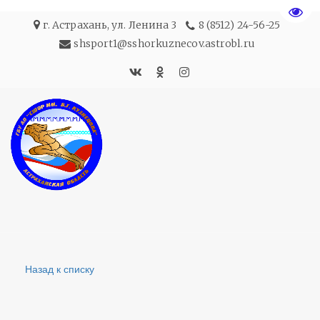
Пере
г. Астрахань
,
ул. Ленина 3
8 (8512) 24-56-25
shsport1@sshorkuznecov.astrobl.ru
Назад к списку