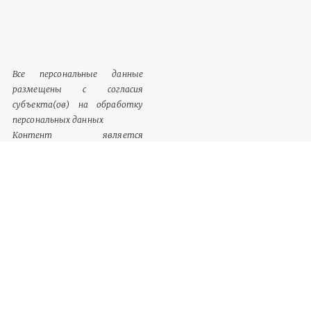
Все персональные данные
размещены с согласия
субъекта(ов) на обработку
персональных данных
Контент является
обязательным к размещению
Информация, содержащаяся в
разделе «Сведения о
документации», однозначно
идентифицируются как
обязательный к размещению
контент