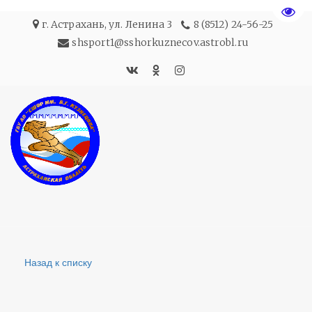
Пере
г. Астрахань
,
ул. Ленина 3
8 (8512) 24-56-25
shsport1@sshorkuznecov.astrobl.ru
Назад к списку