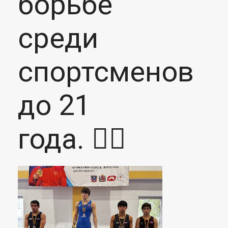
борьбе
среди
спортсменов
до 21
года. 🤼‍♂