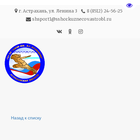
Пере
г. Астрахань
,
ул. Ленина 3
8 (8512) 24-56-25
shsport1@sshorkuznecov.astrobl.ru
Назад к списку