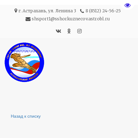
Пере
г. Астрахань
,
ул. Ленина 3
8 (8512) 24-56-25
shsport1@sshorkuznecov.astrobl.ru
Назад к списку