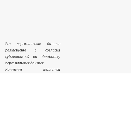
Все персональные данные
размещены с согласия
субъекта(ов) на обработку
персональных данных
Контент является
обязательным к размещению
Информация, содержащаяся в
разделе «Сведения о
документации», однозначно
идентифицируются как
обязательный к размещению
контент