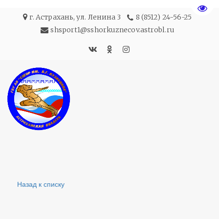
Пере
г. Астрахань
,
ул. Ленина 3
8 (8512) 24-56-25
shsport1@sshorkuznecov.astrobl.ru
Назад к списку