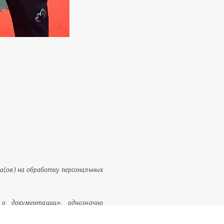
та(ов) на обработку персональных
о документации», однозначно
контент