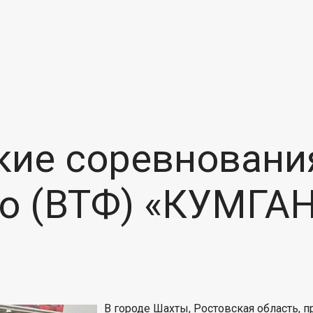
кие соревновани
до (ВТФ) «КУМГА
В городе Шахты, Ростовская область, 