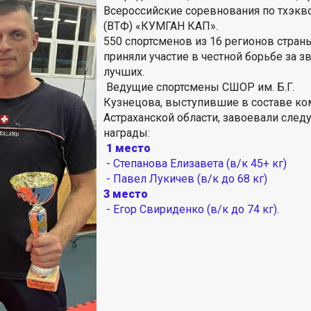
Всероссийские соревнования по тхэкв
(ВТФ) «КУМГАН КАП».
550 спортсменов из 16 регионов стран
приняли участие в честной борьбе за з
лучших.
Ведущие спортсмены СШОР им. Б.Г.
Кузнецова, выступившие в составе к
Астраханской области, завоевали сле
награды:
1 место
- Степанова Елизавета (в/к 45+ кг)
- Павел Лукичев (в/к до 68 кг)
3 место
- Егор Свириденко (в/к до 74 кг).