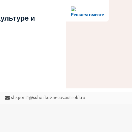
Решаем вместе
ультуре и
5
shsport1@sshorkuznecov.astrobl.ru