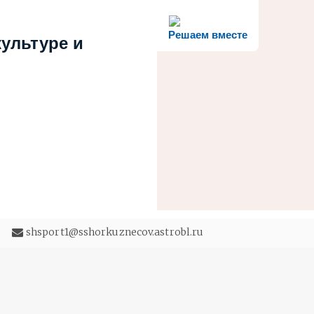
Решаем вместе
ультуре и
5
shsport1@sshorkuznecov.astrobl.ru