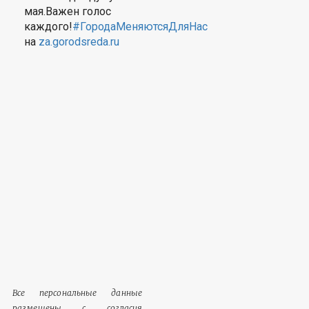
мая.Важен голос
каждого!
#ГородаМеняютсяДляНас
на
za.gorodsreda.ru
Все персональные данные
размещены с согласия