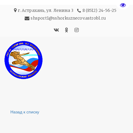
Пере
г. Астрахань
,
ул. Ленина 3
8 (8512) 24-56-25
shsport1@sshorkuznecov.astrobl.ru
Назад к списку