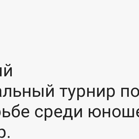
ый
льный турнир п
рьбе среди юнош
р.