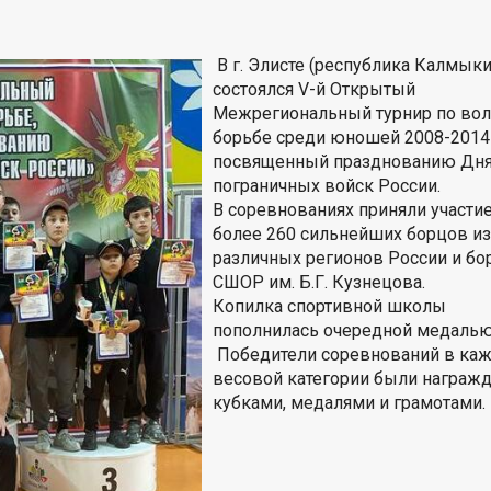
В г. Элисте (республика Калмыки
состоялся V-й Открытый
Межрегиональный турнир по во
борьбе среди юношей 2008-2014 г
посвященный празднованию Дн
пограничных войск России.
В соревнованиях приняли участи
более 260 сильнейших борцов и
различных регионов России и б
СШОР им. Б.Г. Кузнецова.
Копилка спортивной школы
пополнилась очередной медаль
Победители соревнований в ка
весовой категории были награж
кубками, медалями и грамотами.