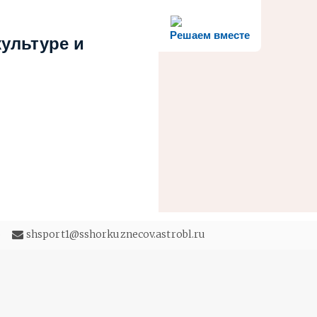
Решаем вместе
ультуре и
5
shsport1@sshorkuznecov.astrobl.ru