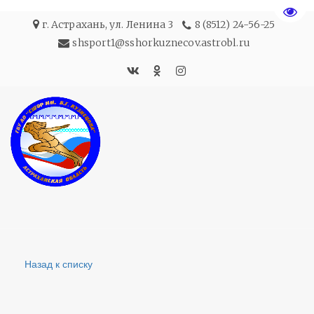
Пере
г. Астрахань
,
ул. Ленина 3
8 (8512) 24-56-25
shsport1@sshorkuznecov.astrobl.ru
Назад к списку