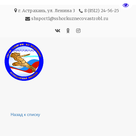
Пере
г. Астрахань
,
ул. Ленина 3
8 (8512) 24-56-25
shsport1@sshorkuznecov.astrobl.ru
Назад к списку