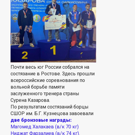
Почти весь юг России собрался на
состязание в Ростове. Здесь прошли
всероссийские соревнования по
вольной борьбе памяти
заслуженного тренера страны
Сурена Казарова.
По результатам состязаний борцы
СШОР им. Б.Г. Кузнецова завоевали
две бронзовые награды:
Магомед Халакаев (в/к 70 кг)
Ниджат Фарзалиев (в/к 74 кг).