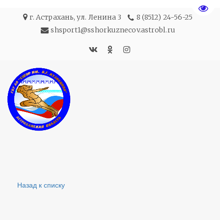
Пере
г. Астрахань
,
ул. Ленина 3
8 (8512) 24-56-25
shsport1@sshorkuznecov.astrobl.ru
Назад к списку