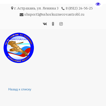
Пере
г. Астрахань
,
ул. Ленина 3
8 (8512) 24-56-25
shsport1@sshorkuznecov.astrobl.ru
Назад к списку