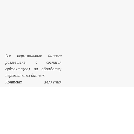
Все персональные данные
размещены с согласия
субъекта(ов) на обработку
персональных данных
Контент является
обязательным к размещению
Информация, содержащаяся в
разделе «Сведения о
документации», однозначно
идентифицируются как
обязательный к размещению
контент