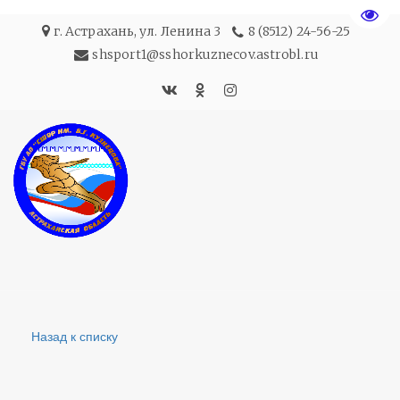
Пере
г. Астрахань
,
ул. Ленина 3
8 (8512) 24-56-25
shsport1@sshorkuznecov.astrobl.ru
Назад к списку