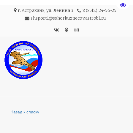
Пере
г. Астрахань
,
ул. Ленина 3
8 (8512) 24-56-25
shsport1@sshorkuznecov.astrobl.ru
Назад к списку