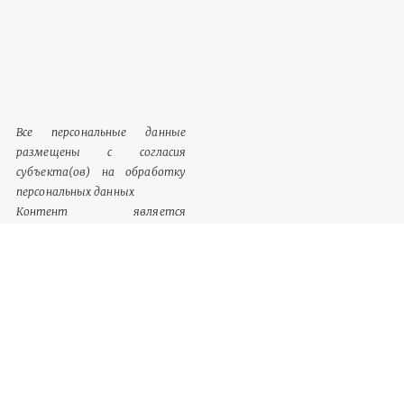
Все персональные данные
размещены с согласия
субъекта(ов) на обработку
персональных данных
Контент является
обязательным к размещению
Информация, содержащаяся в
разделе «Сведения о
документации», однозначно
идентифицируются как
обязательный к размещению
контент