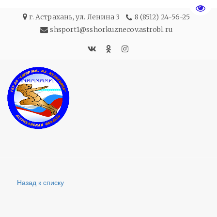
Пере
г. Астрахань
,
ул. Ленина 3
8 (8512) 24-56-25
shsport1@sshorkuznecov.astrobl.ru
Назад к списку