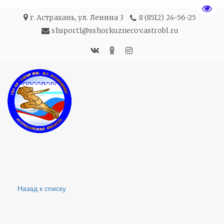
Пере
г. Астрахань
,
ул. Ленина 3
8 (8512) 24-56-25
shsport1@sshorkuznecov.astrobl.ru
Назад к списку