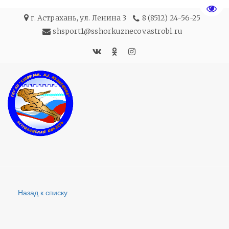
Пере
г. Астрахань
,
ул. Ленина 3
8 (8512) 24-56-25
shsport1@sshorkuznecov.astrobl.ru
Назад к списку