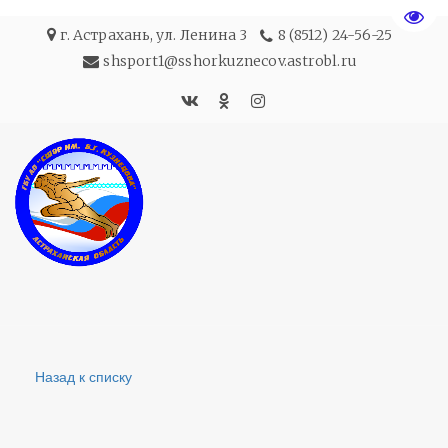
Пере
г. Астрахань
,
ул. Ленина 3
8 (8512) 24-56-25
shsport1@sshorkuznecov.astrobl.ru
Назад к списку