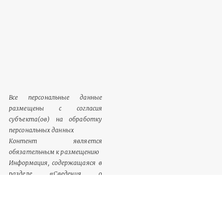
Все персональные данные
размещены с согласия
субъекта(ов) на обработку
персональных данных
Контент является
обязательным к размещению
Информация, содержащаяся в
разделе «Сведения о
документации», однозначно
идентифицируются как
обязательный к размещению
контент