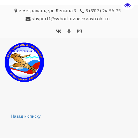
Пере
г. Астрахань
,
ул. Ленина 3
8 (8512) 24-56-25
shsport1@sshorkuznecov.astrobl.ru
Назад к списку