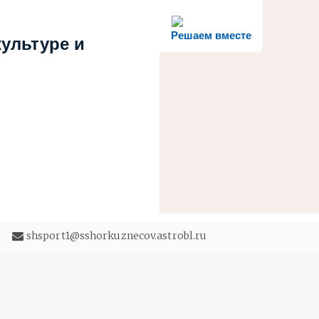
Решаем вместе
ультуре и
5
shsport1@sshorkuznecov.astrobl.ru