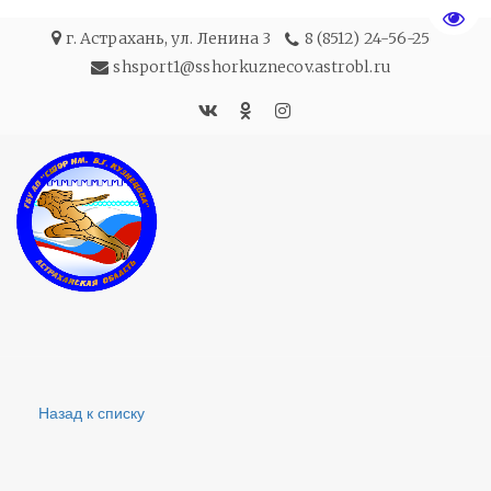
Пере
г. Астрахань
,
ул. Ленина 3
8 (8512) 24-56-25
shsport1@sshorkuznecov.astrobl.ru
Назад к списку