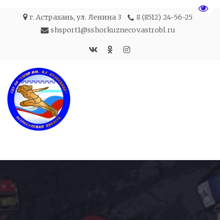
Пере
г. Астрахань
,
ул. Ленина 3
8 (8512) 24-56-25
shsport1@sshorkuznecov.astrobl.ru