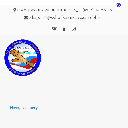
Пере
г. Астрахань
,
ул. Ленина 3
8 (8512) 24-56-25
shsport1@sshorkuznecov.astrobl.ru
Назад к списку