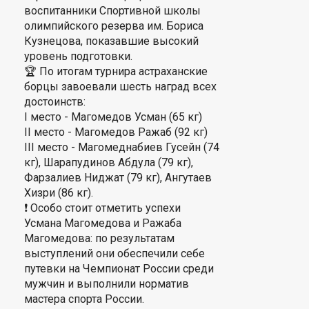
воспитанники Спортивной школы
олимпийского резерва им. Бориса
Кузнецова, показавшие высокий
уровень подготовки.
🏆 По итогам турнира астраханские
борцы завоевали шесть наград всех
достоинств:
I место - Магомедов Усман (65 кг)
II место - Магомедов Ражаб (92 кг)
III место - Магомеднабиев Гусейн (74
кг), Шарапудинов Абдула (79 кг),
Фарзалиев Ниджат (79 кг), Ангутаев
Хизри (86 кг).
❗️ Особо стоит отметить успехи
Усмана Магомедова и Ражаба
Магомедова: по результатам
выступлений они обеспечили себе
путевки на Чемпионат России среди
мужчин и выполнили норматив
мастера спорта России.