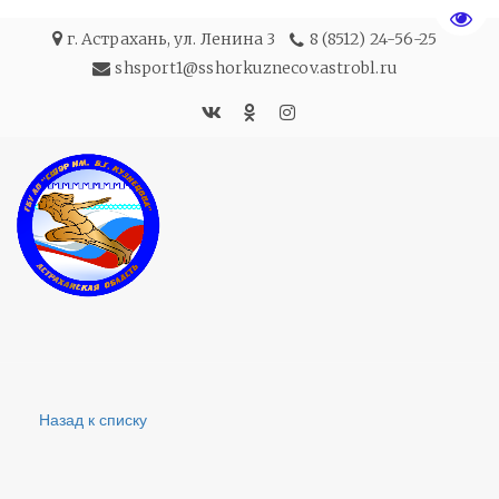
Пере
г. Астрахань
,
ул. Ленина 3
8 (8512) 24-56-25
shsport1@sshorkuznecov.astrobl.ru
Назад к списку