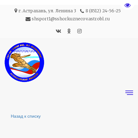
Пере
г. Астрахань
,
ул. Ленина 3
8 (8512) 24-56-25
shsport1@sshorkuznecov.astrobl.ru
Назад к списку