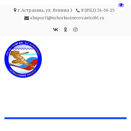
Пере
г. Астрахань
,
ул. Ленина 3
8 (8512) 24-56-25
shsport1@sshorkuznecov.astrobl.ru